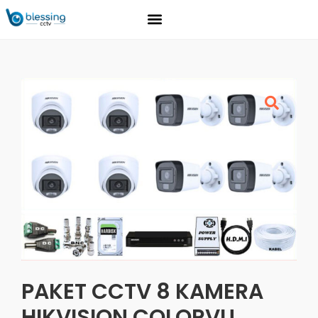
Tentang Kami
Download Brosure
Hubungi Kami
PAKET CCTV 8 KAMERA
HIKVISION COLORVU