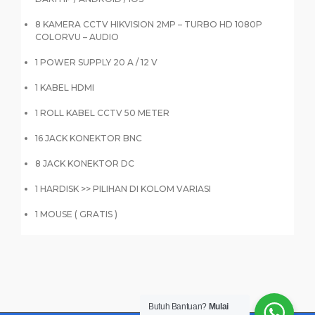
8 KAMERA CCTV HIKVISION 2MP – TURBO HD 1080P
COLORVU – AUDIO
1 POWER SUPPLY 20 A / 12 V
1 KABEL HDMI
1 ROLL KABEL CCTV 50 METER
16 JACK KONEKTOR BNC
8 JACK KONEKTOR DC
1 HARDISK >> PILIHAN DI KOLOM VARIASI
1 MOUSE ( GRATIS )
Butuh Bantuan?
Mulai