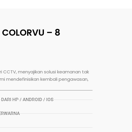
 COLORVU – 8
stri CCTV, menyajikan solusi keamanan tak
ami mendefinisikan kembali pengawasan,
 DARI HP / ANDROID / IOS
BERWARNA