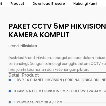
i
Product
Download Brosure
Hubungi Kami
PAKET CCTV 5MP HIKVISION
KAMERA KOMPLIT
Brand:
Hikvision
Deskripsi Brand: Hikvision, sebagai pelopor dalam indu
tertandingi. Dengan teknologi canggih, sistem CCTV k
menjamin keamanan dan ketenangan pikiran.
Detail Product
1 DVR 16 CHANEL HIKVISION ( ORIGINAL ) BISA ONLINE
8 KAMERA CCTV HIKVISION 5MP - COLORVU 24 JAM 
1 POWER SUPPLY 30 A / 12 V