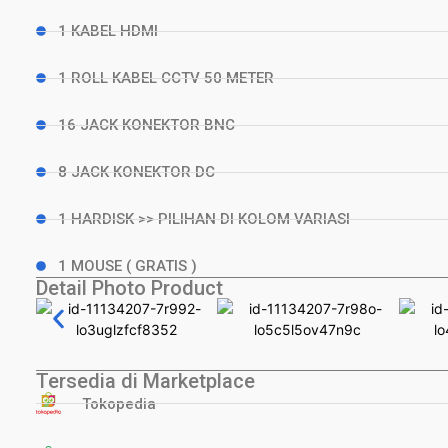
1 KABEL HDMI
1 ROLL KABEL CCTV 50 METER
16 JACK KONEKTOR BNC
8 JACK KONEKTOR DC
1 HARDISK >> PILIHAN DI KOLOM VARIASI
1 MOUSE ( GRATIS )
Detail Photo Product
Tersedia di Marketplace
Tokopedia