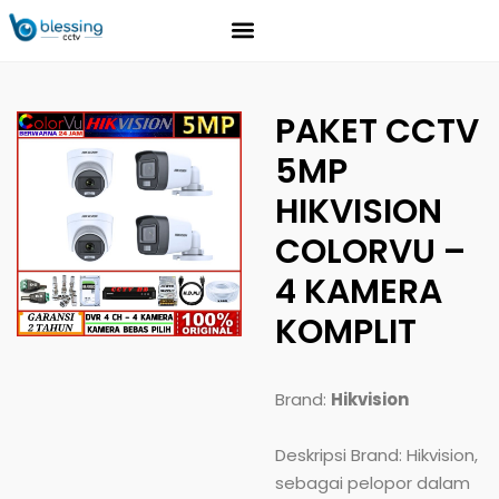
Tentang Kami
Download Brosure
Hubungi Kami
PAKET CCTV
5MP
HIKVISION
COLORVU –
4 KAMERA
KOMPLIT
Brand:
Hikvision
Deskripsi Brand: Hikvision,
sebagai pelopor dalam